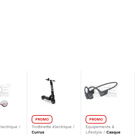
PROMO
PROMO
électrique
/
Trottinette électrique
/
Equipements &
Currus
Lifestyle
/
Casque