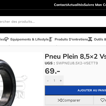
Contact
Actualités
Suivre Mon Co
ées
Equipements & Lifestyle
Produits D’entretiens
Outils 
ETT pièces détachées
/
Vsett 9 pièces détachées
/
Pneu Plein 8,5×2 Vs
UGS :
SWPNEU8.5X2-VSETT9
69.-
Alternative:
-
+
AJOUTER AU PANI
Comparer