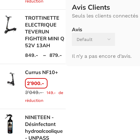
réduction
Avis Clients
Seuls les clients connectés 
TROTTINETTE
ELECTRIQUE
Avis
TEVERUN
FIGHTER MINI Q
52V 13AH
849.-
–
879.-
Il n’y a pas encore d’avis.
Currus NF10+
2'900.-
3'049.-
149.-
de
réduction
NINETEEN -
Désinfectant
hydroalcoolique
- UNPASS