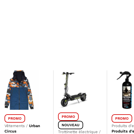
PROMO
PROMO
PROMO
NOUVEAU
Vêtements
/
Urban
Produits d'
Circus
Produits d'
Trottinette électrique
/