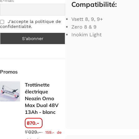
E-mail
Compatibilité:
Vsett 8, 9, 9+
J'accepte la politique de
Zero 8 & 9
confidentialité.
Inokim Light
Promos
Trottinette
électrique
Neozin Orno
Max Dual 48V
13Ah - blanc
870.-
1'029.-
159.-
de