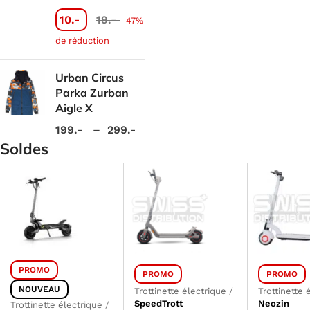
10.-
19.-
47%
de réduction
Urban Circus
Parka Zurban
Aigle X
199.-
–
299.-
Soldes
PROMO
PROMO
PROMO
NOUVEAU
Trottinette électrique
/
Trottinette 
SpeedTrott
Neozin
Trottinette électrique
/