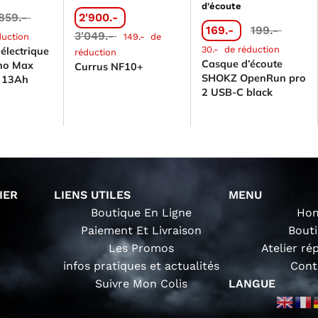
d'écoute
859.-
2'900.-
169.-
199.-
3'049.-
duction
149.-
de
30.-
de réduction
 électrique
réduction
Casque d’écoute
no Max
Currus NF10+
SHOKZ OpenRun pro
V 13Ah
2 USB-C black
IER
LIENS UTILES
MENU
Boutique En Ligne
Ho
Paiement Et Livraison
Bout
Les Promos
Atelier ré
infos pratiques et actualités
Cont
Suivre Mon Colis
LANGUE