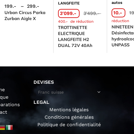
autos
LANGFEITE
199.-
–
299.-
Urban Circus Parka
10.-
1
3'099.-
3'499.-
Zurban Aigle X
réduction
400.-
de réduction
NINETEEN
TROTTINETTE
Désinfecta
ELECTRIQUE
hydroalcoo
LANGFEITE H2
UNPASS
DUAL 72V 40Ah
DEVISES
me
ique
LEGAL
parations
Mentions légales
act
Conditions générales
Politique de confidentialité