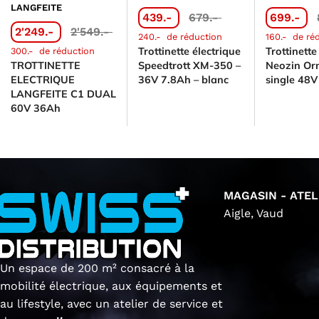
LANGFEITE
439.-
679.-
699.-
2'249.-
2'549.-
240.-
de réduction
160.-
de ré
Trottinette électrique
Trottinette
300.-
de réduction
TROTTINETTE
Speedtrott XM-350 –
Neozin Or
ELECTRIQUE
36V 7.8Ah – blanc
single 48
LANGFEITE C1 DUAL
60V 36Ah
MAGASIN - ATEL
Aigle, Vaud
Un espace de 200 m² consacré à la
mobilité électrique, aux équipements et
au lifestyle, avec un atelier de service et