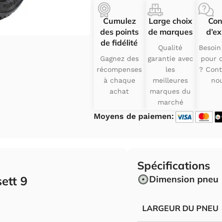
Cumulez
Large choix
Con
des points
de marques
d’ex
de fidélité
Qualité
Besoin
Gagnez des
garantie avec
pour c
récompenses
les
? Cont
à chaque
meilleures
nou
achat
marques du
marché
Moyens de paiemen:
Spécifications
ett 9
Dimension pneu
LARGEUR DU PNEU