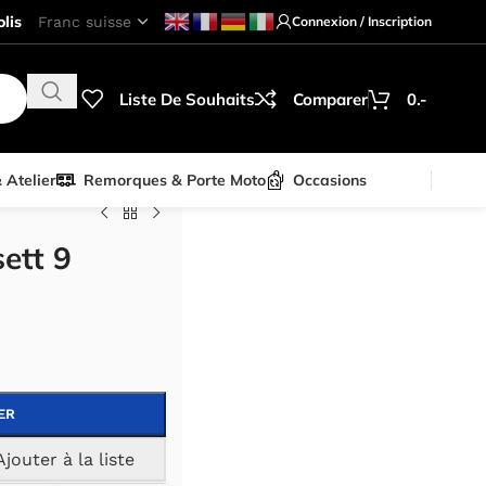
lis
Connexion / Inscription
Liste De Souhaits
Comparer
0.-
& Atelier
Remorques & Porte Moto
Occasions
ett 9
ER
Ajouter à la liste