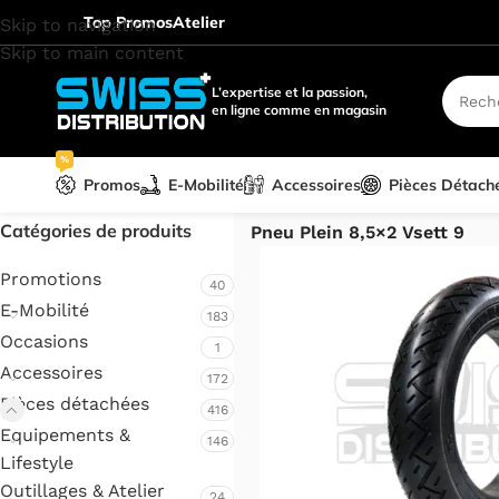
Top Promos
Atelier
Skip to navigation
Skip to main content
L’expertise et la passion,
en ligne comme en magasin
%
Promos
E-Mobilité
Accessoires
Pièces Détach
Accueil
/
Pièces détachées
/
VS
Catégories de produits
Pneu Plein 8,5×2 Vsett 9
Promotions
40
E-Mobilité
183
Occasions
1
Accessoires
172
Pièces détachées
416
Equipements &
146
Lifestyle
Outillages & Atelier
24