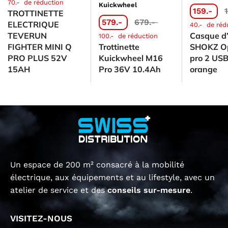
70.-
de réduction
Kuickwheel
159.-
TROTTINETTE
579.-
679.-
ELECTRIQUE
40.-
de réd
TEVERUN
Casque d
100.-
de réduction
FIGHTER MINI Q
Trottinette
SHOKZ O
PRO PLUS 52V
Kuickwheel M16
pro 2 US
15AH
Pro 36V 10.4Ah
orange
Un espace de 200 m² consacré à la mobilité
électrique, aux équipements et au lifestyle, avec un
atelier de service et des
conseils sur-mesure
.
VISITEZ-NOUS