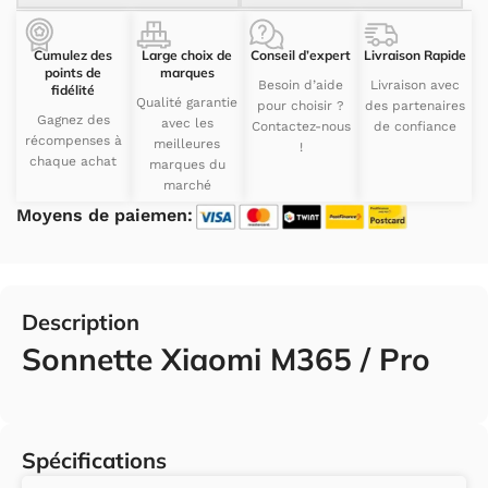
Cumulez des
Large choix de
Conseil d’expert
Livraison Rapide
points de
marques
Besoin d’aide
Livraison avec
fidélité
Qualité garantie
pour choisir ?
des partenaires
Gagnez des
avec les
Contactez-nous
de confiance
récompenses à
meilleures
!
chaque achat
marques du
marché
Moyens de paiemen:
Description
Sonnette Xiaomi M365 / Pro
Spécifications