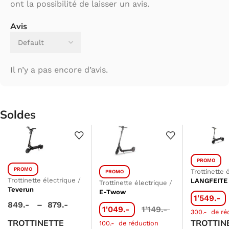
ont la possibilité de laisser un avis.
Avis
Il n’y a pas encore d’avis.
Soldes
PROMO
PROMO
Trottinette 
PROMO
Trottinette électrique
/
LANGFEITE
Trottinette électrique
/
Teverun
E-Twow
1'549.-
849.-
–
879.-
1'049.-
1'149.-
300.-
de ré
TROTTINETTE
TROTTIN
100.-
de réduction