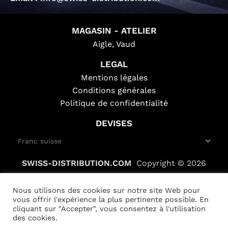
MAGASIN - ATELIER
Aigle, Vaud
LEGAL
Mentions légales
Conditions générales
Politique de confidentialité
DEVISES
SWISS-DISTRIBUTION.COM
Copyright © 2026
Nous utilisons des cookies sur notre site Web pour
vous offrir l'expérience la plus pertinente possible. En
cliquant sur "Accepter", vous consentez à l'utilisation
des cookies.