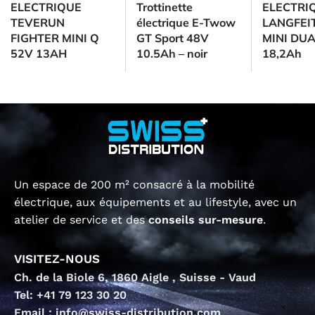
ELECTRIQUE
Trottinette
ELECTRI
TEVERUN
électrique E-Twow
LANGFEI
FIGHTER MINI Q
GT Sport 48V
MINI DUA
52V 13AH
10.5Ah – noir
18,2Ah
Un espace de 200 m² consacré à la mobilité
électrique, aux équipements et au lifestyle, avec un
atelier de service et des
conseils sur-mesure
.
VISITEZ-NOUS
Ch. de la Biole 6, 1860 Aigle , Suisse - Vaud
Tel: +41 79 123 30 20
Email : info@swiss-distribution.com