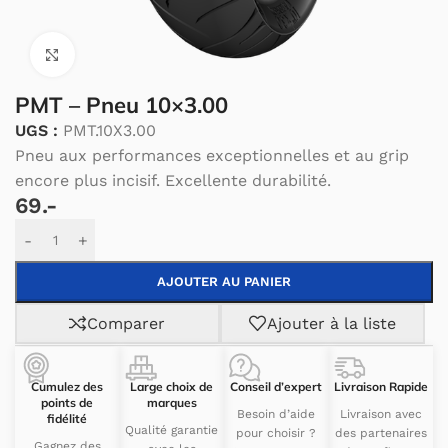
Cliquez pour agrandir.
PMT – Pneu 10×3.00
UGS :
PMT.10X3.00
Pneu aux performances exceptionnelles et au grip
encore plus incisif. Excellente durabilité.
69.-
Alternative:
-
+
AJOUTER AU PANIER
Comparer
Ajouter à la liste
Cumulez des
Large choix de
Conseil d’expert
Livraison Rapide
points de
marques
Besoin d’aide
Livraison avec
fidélité
Qualité garantie
pour choisir ?
des partenaires
Gagnez des