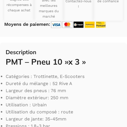
avec les
Contactez-nous
de confiance
récompenses à
meilleures
!
chaque achat
marques du
marché
Moyens de paiemen:
Description
PMT – Pneu 10 »x 3 »
Catégories : Trottinette, E-Scooters
Dureté du mélange : 52 Rive A
Largeur des pneus : 76 mm
Diamètre extérieur: 250 mm
Utilisation : Urbain
Utilisation du composé : route
Largeur de jante: 35-45mm
Pressions : 1,8-3 bar