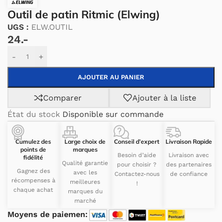
Outil de patin Ritmic (Elwing)
UGS :
ELW.OUTIL
24.-
Alternative:
-
+
AJOUTER AU PANIER
Comparer
Ajouter à la liste
État du stock
Disponible sur commande
Cumulez des
Large choix de
Conseil d’expert
Livraison Rapide
points de
marques
Besoin d’aide
Livraison avec
fidélité
Qualité garantie
pour choisir ?
des partenaires
Gagnez des
avec les
Contactez-nous
de confiance
récompenses à
meilleures
!
chaque achat
marques du
marché
Moyens de paiemen: