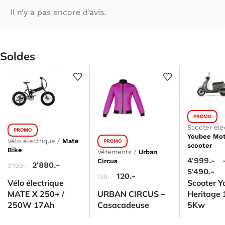
Il n’y a pas encore d’avis.
Soldes
PROMO
Scooter éle
PROMO
Youbee Mot
Vélo électrique
/
Mate
PROMO
scooter
Bike
Vêtements
/
Urban
4'999.-
Circus
2'880.-
3'199.-
5'490.-
120.-
139.-
Vélo électrique
Scooter 
MATE X 250+ /
URBAN CIRCUS –
Heritage 
250W 17Ah
Casacadeuse
5Kw