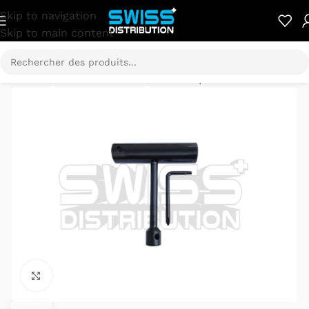
Skip to navigation
Skip to main content
Accueil
/
Pièces détachées
/
ELWING pièces détachées
Cliquez pour agrandir.