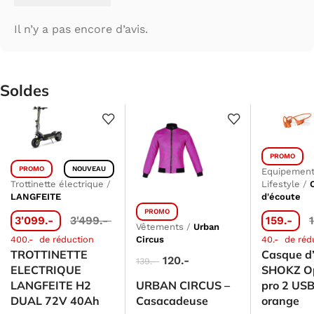
Il n’y a pas encore d’avis.
Soldes
PROMO
PROMO
NOUVEAU
Equipement
Trottinette électrique
/
Lifestyle
/
LANGFEITE
d'écoute
PROMO
3'099.-
3'499.-
159.-
Vêtements
/
Urban
400.-
de réduction
Circus
40.-
de réd
TROTTINETTE
Casque d
120.-
139.-
ELECTRIQUE
SHOKZ O
LANGFEITE H2
URBAN CIRCUS –
pro 2 US
DUAL 72V 40Ah
Casacadeuse
orange