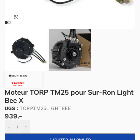
Cliquez pour agrandir.
Moteur TORP TM25 pour Sur-Ron Light
Bee X
UGS :
TORP.TM25LIGHTBEE
939.-
Alternative:
-
+
AJOUTER AU PANIER