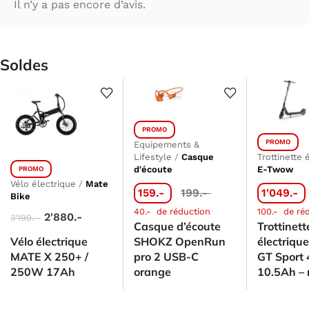
Il n’y a pas encore d’avis.
Soldes
PROMO
PROMO
Equipements &
Lifestyle
/
Casque
Trottinette 
d'écoute
E-Twow
PROMO
Vélo électrique
/
Mate
159.-
199.-
1'049.-
Bike
40.-
de réduction
100.-
de ré
2'880.-
3'199.-
Casque d’écoute
Trottinett
Vélo électrique
SHOKZ OpenRun
électriq
MATE X 250+ /
pro 2 USB-C
GT Sport
250W 17Ah
orange
10.5Ah – 