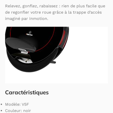
Relevez, gonflez, rabaissez : rien de plus facile que
de regonfler votre roue grâce à la trappe d’accès
imaginé par Inmotion.
Caractéristiques
Modèle: V5F
Couleur: noir