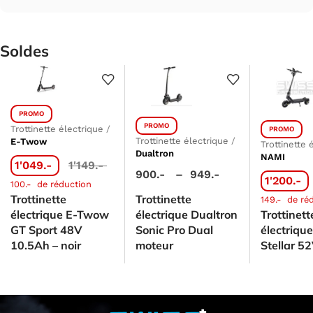
Soldes
PROMO
PROMO
Trottinette électrique
/
PROMO
Trottinette électrique
/
E-Twow
Trottinette 
Dualtron
NAMI
1'049.-
1'149.-
900.-
–
949.-
1'200.-
100.-
de réduction
Trottinette
Trottinette
149.-
de ré
électrique E-Twow
électrique Dualtron
Trottinett
GT Sport 48V
Sonic Pro Dual
électriqu
10.5Ah – noir
moteur
Stellar 5