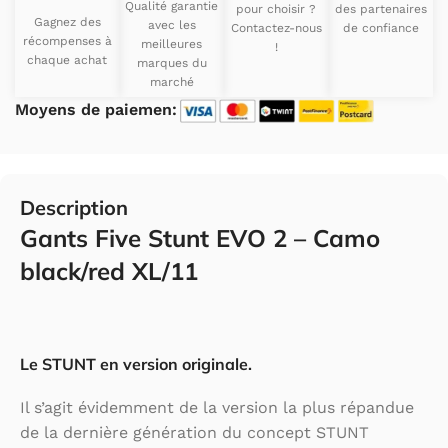
Qualité garantie
pour choisir ?
des partenaires
Gagnez des
avec les
Contactez-nous
de confiance
récompenses à
meilleures
!
chaque achat
marques du
marché
Moyens de paiemen:
Description
Gants Five Stunt EVO 2 – Camo
black/red XL/11
Le STUNT en version originale.
Il s’agit évidemment de la version la plus répandue
de la dernière génération du concept STUNT