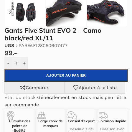
Gants Five Stunt EVO 2 – Camo
black/red XL/11
UGS :
PARW.FI23050607477
99.-
Alternative:
-
+
AJOUTER AU PANIER
Comparer
Ajouter à la liste
État du stock
Généralement en stock mais peut être
sur commande
Cumulez des
Large choix de
Conseil d’expert
Livraison Rapide
points de
marques
Besoin d’aide
Livraison avec
fidélité