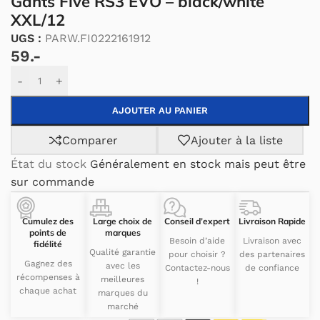
Gants Five RS3 EVO – black/white
XXL/12
UGS :
PARW.FI0222161912
59.-
Alternative:
-
+
AJOUTER AU PANIER
Comparer
Ajouter à la liste
État du stock
Généralement en stock mais peut être
sur commande
Cumulez des
Large choix de
Conseil d’expert
Livraison Rapide
points de
marques
Besoin d’aide
Livraison avec
fidélité
Qualité garantie
pour choisir ?
des partenaires
Gagnez des
avec les
Contactez-nous
de confiance
récompenses à
meilleures
!
chaque achat
marques du
marché