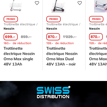
PROMO
PROMO
PROMO
Trottinette électrique
/
Trottinette électrique
/
Trottinette 
Neozin
Neozin
Neozin
699.-
859.-
870.-
1'029.-
870.-
160.-
de réduction
159.-
de réduction
159.-
de réd
Trottinette
Trottinette
Trottinett
électrique Neozin
électrique Neozin
électriqu
Orno Max single
Orno Max Dual
Orno Max
48V 13Ah
48V 13Ah – noir
48V 13Ah