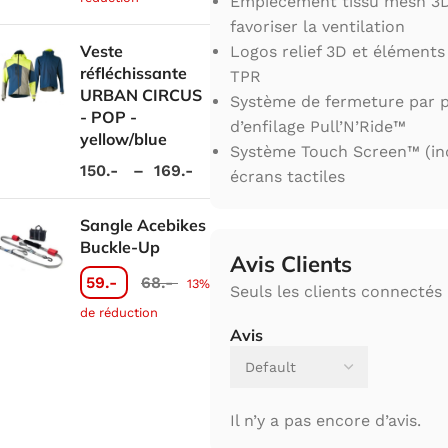
Empiècement tissu mesh 3D
favoriser la ventilation
Veste
Logos relief 3D et éléments
réfléchissante
TPR
URBAN CIRCUS
Système de fermeture par p
- POP -
d’enfilage Pull’N’Ride™
yellow/blue
Système Touch Screen™ (in
150.-
–
169.-
écrans tactiles
Sangle Acebikes
Buckle-Up
Avis Clients
59.-
68.-
13%
Seuls les clients connectés 
de réduction
Avis
Il n’y a pas encore d’avis.