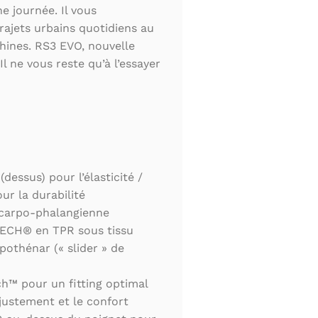
 journée. Il vous
ajets urbains quotidiens au
hines. RS3 EVO, nouvelle
Il ne vous reste qu’à l’essayer
essus) pour l’élasticité /
ur la durabilité
carpo-phalangienne
CH® en TPR sous tissu
pothénar (« slider » de
h™ pour un fitting optimal
justement et le confort