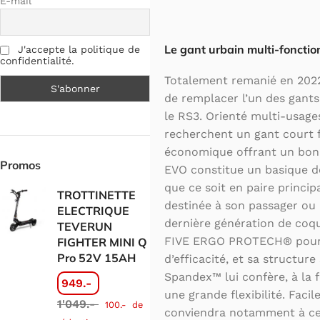
E-mail
Le gant urbain multi-fonctio
J'accepte la politique de
confidentialité.
Totalement remanié en 2022
de remplacer l’un des gants
le RS3. Orienté multi-usage
recherchent un gant court f
économique offrant un bon 
Promos
EVO constitue un basique don
que ce soit en paire princi
TROTTINETTE
destinée à son passager ou à
ELECTRIQUE
dernière génération de coq
TEVERUN
FIVE ERGO PROTECH® pour 
FIGHTER MINI Q
Pro 52V 15AH
d’efficacité, et sa structur
Spandex™ lui confère, à la f
949.-
une grande flexibilité. Facile 
1'049.-
100.-
de
conviendra notamment à ceu