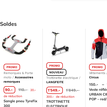
Soldes
PROMO
PROMO
PROMO
NOUVEAU
Remorques & Porte
Vêtements
moto
/
Accessoires
Circus
Trottinette électrique
/
remorques
LANGFEITE
150.-
–
90.-
110.-
Veste réfl
1'549.-
1'849.-
20.-
URBAN CI
de réduction
300.-
de réduction
POP – red/
Sangle pneu TyreFix
TROTTINETTE
300
ELECTRIQUE