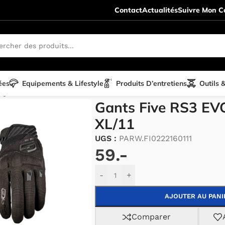
Contact
Actualités
Suivre Mon Co
ées
Equipements & Lifestyle
Produits D’entretiens
Outils 
tyle
/
Gants
/
Five
/
Five RS3 EVO
/
Gants Five RS3 EVO – blac
Gants Five RS3 EVO
XL/11
UGS :
PARW.FI0222160111
59.-
Alternative:
-
+
AJOUTER AU PANI
Comparer