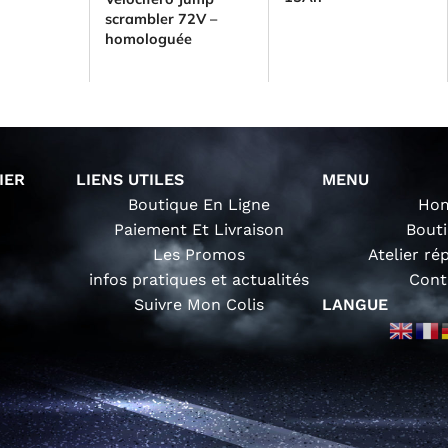
scrambler 72V –
homologuée
IER
LIENS UTILES
MENU
Boutique En Ligne
Ho
Paiement Et Livraison
Bout
Les Promos
Atelier ré
infos pratiques et actualités
Cont
Suivre Mon Colis
LANGUE