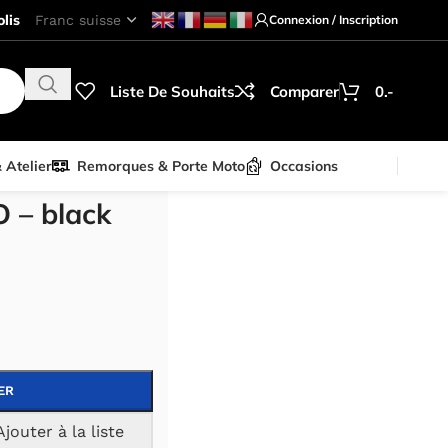
lis
Connexion / Inscription
Liste De Souhaits
Comparer
0.-
& Atelier
Remorques & Porte Moto
Occasions
k XL/11
 – black
ER
Ajouter à la liste