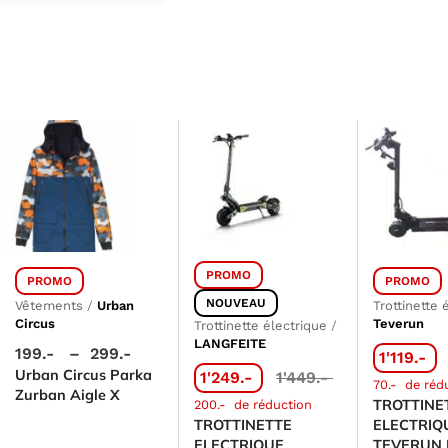
PROMO
PROMO
PROMO
NOUVEAU
Vêtements
/
Urban
Trottinette 
Circus
Teverun
Trottinette électrique
/
LANGFEITE
199.-
–
299.-
1'119.-
Urban Circus Parka
1'249.-
1'449.-
70.-
de réd
Zurban Aigle X
TROTTINE
200.-
de réduction
TROTTINETTE
ELECTRIQ
ELECTRIQUE
TEVERUN 