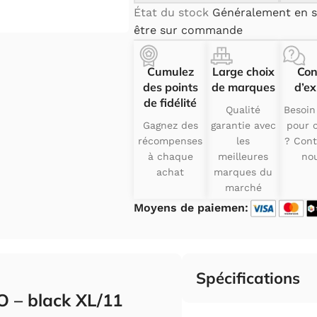
État du stock
Généralement en s
être sur commande
Cumulez
Large choix
Con
des points
de marques
d’ex
de fidélité
Qualité
Besoin
Gagnez des
garantie avec
pour c
récompenses
les
? Cont
à chaque
meilleures
nou
achat
marques du
marché
Moyens de paiemen:
Spécifications
O – black XL/11