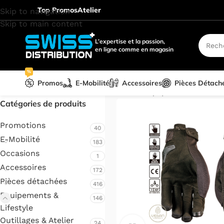
Top Promos
Atelier
Skip to navigation
Skip to main content
L’expertise et la passion,
en ligne comme en magasin
%
Promos
E-Mobilité
Accessoires
Pièces Détach
Accueil
/
Equipements & Lifes
Catégories de produits
Promotions
40
E-Mobilité
183
Occasions
1
Accessoires
172
Pièces détachées
416
Equipements &
146
Lifestyle
Outillages & Atelier
24