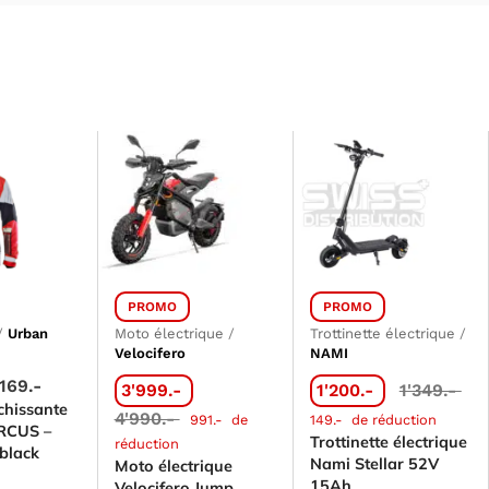
PROMO
PROMO
/
Urban
Moto électrique
/
Trottinette électrique
/
Velocifero
NAMI
169.-
3'999.-
1'200.-
1'349.-
échissante
4'990.-
991.-
de
149.-
de réduction
RCUS –
Trottinette électrique
réduction
black
Nami Stellar 52V
Moto électrique
15Ah
Velocifero Jump