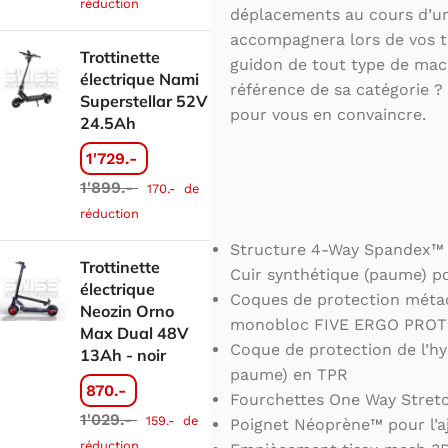
réduction
déplacements au cours d’une
accompagnera lors de vos tr
Trottinette
guidon de tout type de mac
électrique Nami
référence de sa catégorie ? 
Superstellar 52V
pour vous en convaincre.
24.5Ah
1'729.-
1'899.-
170.-
de
réduction
Structure 4-Way Spandex™ (d
Trottinette
Cuir synthétique (paume) po
électrique
Coques de protection méta
Neozin Orno
monobloc FIVE ERGO PROTE
Max Dual 48V
Coque de protection de l’hy
13Ah - noir
paume) en TPR
870.-
Fourchettes One Way Stretc
1'029.-
159.-
de
Poignet Néoprène™ pour l’a
réduction