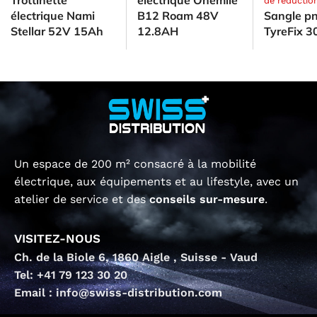
Trottinette
électrique Onemile
de réductio
électrique Nami
B12 Roam 48V
Sangle p
Stellar 52V 15Ah
12.8AH
TyreFix 3
Un espace de 200 m² consacré à la mobilité
électrique, aux équipements et au lifestyle, avec un
atelier de service et des
conseils sur-mesure
.
VISITEZ-NOUS
Ch. de la Biole 6, 1860 Aigle , Suisse - Vaud
Tel: +41 79 123 30 20
Email : info@swiss-distribution.com