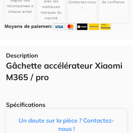
Gagnez des
avec les
Contactez-nous
de confiance
récompenses à
meilleures
!
chaque achat
marques du
marché
Moyens de paiemen:
Description
Gâchette accélérateur Xiaomi
M365 / pro
Spécifications
Un doute sur la pièce ? Contactez-
nous !