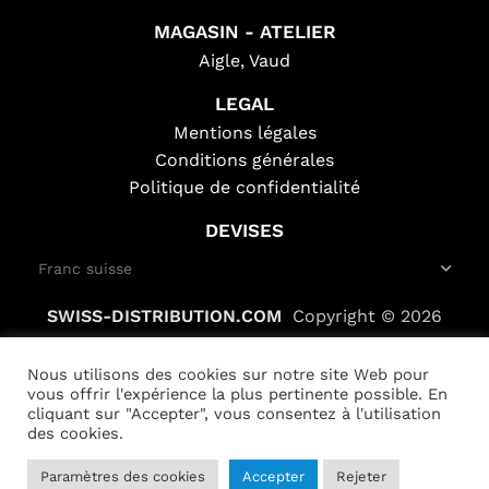
MAGASIN - ATELIER
Aigle, Vaud
LEGAL
Mentions légales
Conditions générales
Politique de confidentialité
DEVISES
SWISS-DISTRIBUTION.COM
Copyright © 2026
Nous utilisons des cookies sur notre site Web pour
vous offrir l'expérience la plus pertinente possible. En
cliquant sur "Accepter", vous consentez à l'utilisation
des cookies.
Gâchette
Paramètres des cookies
accélérateur
Accepter
Rejeter
Alternative:
AJOUTER AU PA