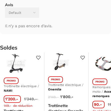
Avis
Il n’y a pas encore d’avis.
Soldes
PROMO
PROMO
PROMO
Trottinette électrique
/
Trottinette électrique
/
Remorques 
Onemile
NAMI
moto
/
Acc
remorques
1'800.-
2'149.-
1'200.-
1'349.-
90.-
1
Trottinette
149.-
de réduction