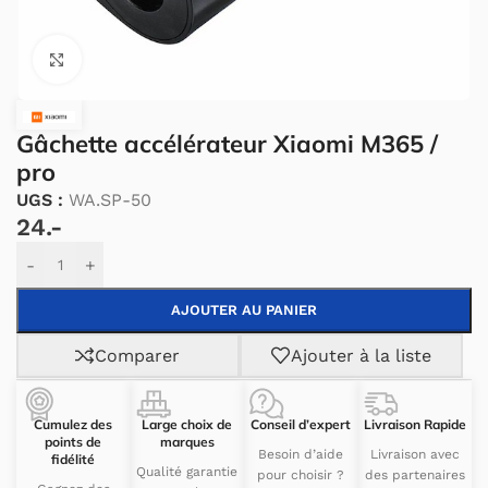
Cliquez pour agrandir.
Gâchette accélérateur Xiaomi M365 /
pro
UGS :
WA.SP-50
24.-
Alternative:
-
+
AJOUTER AU PANIER
Comparer
Ajouter à la liste
Cumulez des
Large choix de
Conseil d’expert
Livraison Rapide
points de
marques
Besoin d’aide
Livraison avec
fidélité
Qualité garantie
pour choisir ?
des partenaires