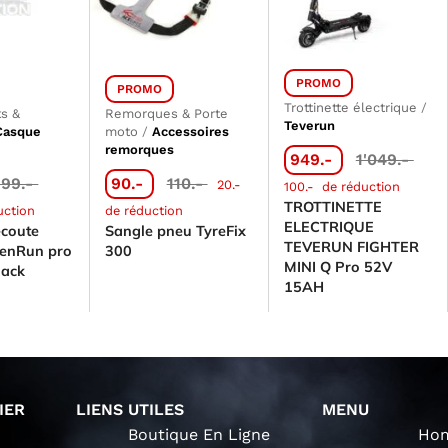
PROMO
PROMO
Trottinette électrique
/
s &
Remorques & Porte
Teverun
Casque
moto
/
Accessoires
remorques
949.-
1'049.-
199.-
90.-
110.-
20.-
100.-
de réduction
TROTTINETTE
uction
de réduction
ELECTRIQUE
écoute
Sangle pneu TyreFix
TEVERUN FIGHTER
enRun pro
300
MINI Q Pro 52V
lack
15AH
IER
LIENS UTILES
MENU
Boutique En Ligne
Ho