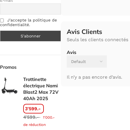
E-mail
J'accepte la politique de
confidentialité.
Avis Clients
Seuls les clients connectés 
Avis
Promos
Il n’y a pas encore d’avis.
Trottinette
électrique Nami
Blast2 Max 72V
40Ah 2025
3'599.-
4'599.-
1'000.-
de réduction