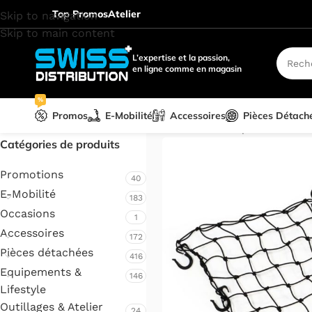
Top Promos
Atelier
Skip to navigation
Skip to main content
L’expertise et la passion,
en ligne comme en magasin
%
Promos
E-Mobilité
Accessoires
Pièces Détach
Accueil
/
Remorques & Porte
Catégories de produits
Promotions
40
E-Mobilité
183
Occasions
1
Accessoires
172
Pièces détachées
416
Equipements &
146
Lifestyle
Outillages & Atelier
24