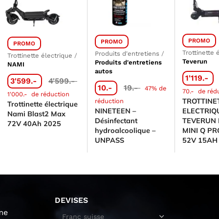
PROMO
PROMO
PROMO
Trottinette 
Produits d'entretiens
/
Trottinette électrique
/
Teverun
Produits d'entretiens
NAMI
autos
1'119.-
3'599.-
4'599.-
10.-
19.-
47% de
70.-
de réd
1'000.-
de réduction
TROTTINE
réduction
Trottinette électrique
NINETEEN –
ELECTRIQ
Nami Blast2 Max
Désinfectant
TEVERUN 
72V 40Ah 2025
hydroalcoolique –
MINI Q PR
UNPASS
52V 15AH
DEVISES
me