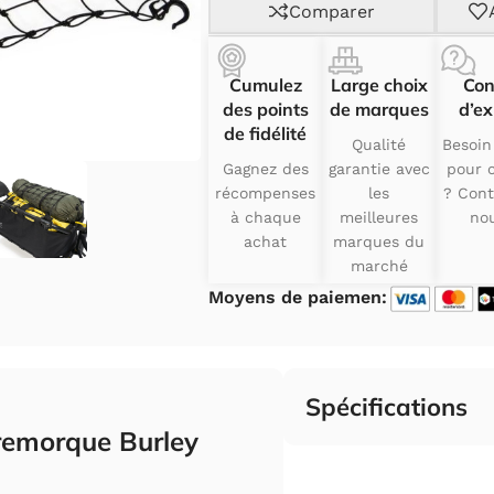
Comparer
Cumulez
Large choix
Con
des points
de marques
d’ex
de fidélité
Qualité
Besoin
Gagnez des
garantie avec
pour c
récompenses
les
? Cont
à chaque
meilleures
nou
achat
marques du
marché
Moyens de paiemen:
Spécifications
remorque Burley