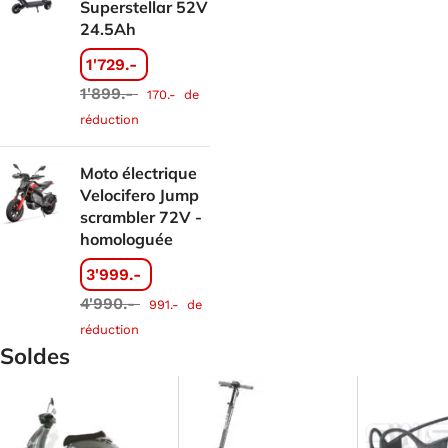
Superstellar 52V
24.5Ah
1'729.-
1'899.-
170.-
de
réduction
Moto électrique
Velocifero Jump
scrambler 72V -
homologuée
3'999.-
4'990.-
991.-
de
réduction
Soldes