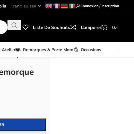
lis
Connexion / Inscription
Liste De Souhaits
Comparer
0.-
& Atelier
Remorques & Porte Moto
Occasions
e Burley
remorque
ER