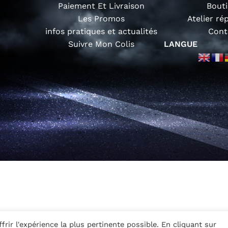
Paiement Et Livraison
Bout
Les Promos
Atelier ré
infos pratiques et actualités
Cont
Suivre Mon Colis
LANGUE
rir l'expérience la plus pertinente possible. En cliquant sur