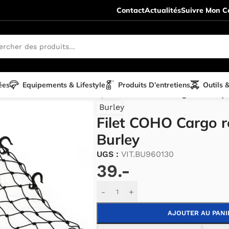
Contact
Actualités
Suivre Mon Co
ées
Equipements & Lifestyle
Produits D’entretiens
Outils 
 moto
/
Accessoires remorques
/
Filet COHO Cargo remorqu
Burley
Filet COHO Cargo 
Burley
UGS :
VIT.BU960130
39.-
Alternative:
-
+
AJOUTER AU PANI