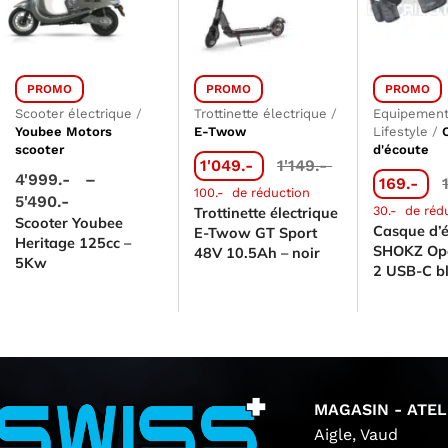
PROMO
PROMO
PROMO
Scooter électrique
/
Trottinette électrique
/
Equipement
Youbee Motors
E-Twow
Lifestyle
/
scooter
d'écoute
1'049.-
1'149.-
4'999.-
–
169.-
100.-
de réduction
5'490.-
30.-
de réd
Trottinette électrique
Scooter Youbee
Casque d’
E-Twow GT Sport
Heritage 125cc –
SHOKZ Op
48V 10.5Ah – noir
5Kw
2 USB-C b
MAGASIN - ATEL
Aigle, Vaud