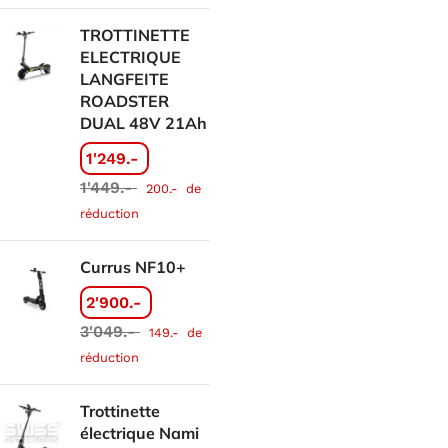
TROTTINETTE
ELECTRIQUE
LANGFEITE
ROADSTER
DUAL 48V 21Ah
1'249.-
1'449.-
200.-
de
réduction
Currus NF10+
2'900.-
3'049.-
149.-
de
réduction
Trottinette
électrique Nami