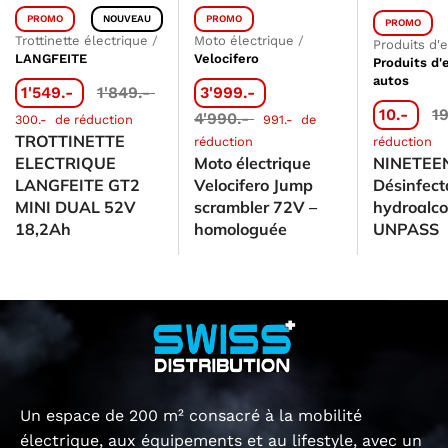
PROMO
NOUVEAU
PROMO
PROMO
Trottinette électrique
/
Moto électrique
/
Produits d'
LANGFEITE
Velocifero
Produits d'
autos
1'549.-
1'849.-
3'999.-
10.-
1
4'990.-
300.-
de réduction
991.-
de
TROTTINETTE
réduction
réduction
ELECTRIQUE
Moto électrique
NINETEEN
LANGFEITE GT2
Velocifero Jump
Désinfect
MINI DUAL 52V
scrambler 72V –
hydroalco
18,2Ah
homologuée
UNPASS
Un espace de 200 m² consacré à la mobilité
électrique, aux équipements et au lifestyle, avec un