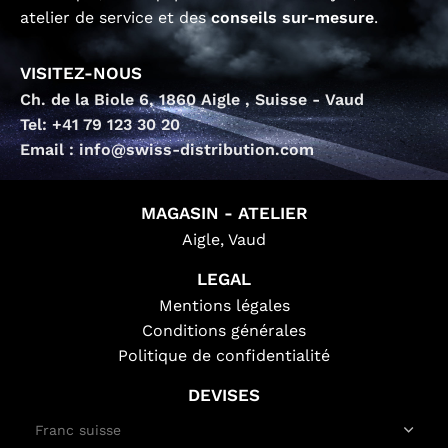
atelier de service et des
conseils sur-mesure
.
VISITEZ-NOUS
Ch. de la Biole 6, 1860 Aigle , Suisse - Vaud
Tel: +41 79 123 30 20
Email : info@swiss-distribution.com
MAGASIN - ATELIER
Aigle, Vaud
LEGAL
Mentions légales
Conditions générales
Politique de confidentialité
DEVISES