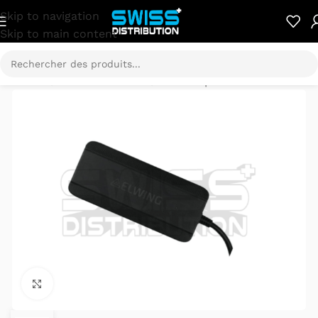
Skip to navigation
Skip to main content
Accueil
/
Pièces détachées
/
ELWING pièces détachées
Cliquez pour agrandir.