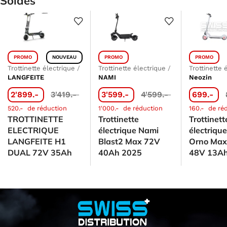
Soldes
PROMO
NOUVEAU
PROMO
PROMO
Trottinette électrique
/
Trottinette électrique
/
Trottinette 
LANGFEITE
NAMI
Neozin
2'899.-
3'419.-
3'599.-
4'599.-
699.-
520.-
de réduction
1'000.-
de réduction
160.-
de ré
TROTTINETTE
Trottinette
Trottinett
ELECTRIQUE
électrique Nami
électriqu
LANGFEITE H1
Blast2 Max 72V
Orno Max 
DUAL 72V 35Ah
40Ah 2025
48V 13A