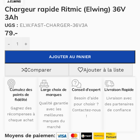
Chargeur rapide Ritmic (Elwing) 36V
3Ah
UGS :
ELW.FAST-CHARGER-36V3A
79.-
Alternative:
-
+
AJOUTER AU PANIER
Comparer
Ajouter à la liste
Cumulez des
Large choix de
Conseil d’expert
Livraison Rapide
points de
marques
Besoin d’aide
Livraison avec
fidélité
Qualité garantie
pour choisir ?
des partenaires
Gagnez des
avec les
Contactez-nous
de confiance
récompenses à
meilleures
!
chaque achat
marques du
marché
Moyens de paiemen: