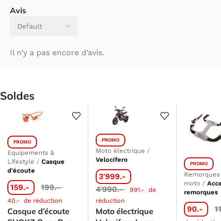
Avis
Il n’y a pas encore d’avis.
Soldes
PROMO
PROMO
Moto électrique
/
Equipements &
Velocifero
Lifestyle
/
Casque
PROMO
d'écoute
Remorques 
3'999.-
moto
/
Acc
159.-
199.-
4'990.-
991.-
de
remorques
40.-
de réduction
réduction
90.-
1
Casque d’écoute
Moto électrique