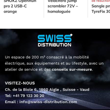
SHOKZ OpenRun
Velocifero Jump
de réductio
pro 2 USB-C
scrambler 72V –
Sangle p
orange
homologuée
TyreFix 3
Un espace de 200 m² consacré à la mobilité
électrique, aux équipements et au lifestyle, avec un
atelier de service et des
conseils sur-mesure
.
VISITEZ-NOUS
Ch. de la Biole 6, 1860 Aigle , Suisse - Vaud
Tel: +41 79 123 30 20
Email : info@swiss-distribution.com