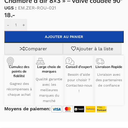
Chambre à air 8×3 » – valve coudée 90°
UGS :
EM.ZER-ROU-021
18.-
Alternative:
-
+
AJOUTER AU PANIER
Comparer
Ajouter à la liste
Cumulez des
Large choix de
Conseil d’expert
Livraison Rapide
points de
marques
Besoin d’aide
Livraison avec
fidélité
Qualité garantie
pour choisir ?
des partenaires
Gagnez des
avec les
Contactez-nous
de confiance
récompenses à
meilleures
!
chaque achat
marques du
marché
Moyens de paiemen: