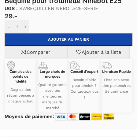
Béquille pour trottinette Ninebot E25
UGS :
SWBEQUILLENINEBOT.E25-SERIE
29.-
Alternative:
-
+
AJOUTER AU PANIER
Comparer
Ajouter à la liste
Cumulez des
Large choix de
Conseil d’expert
Livraison Rapide
points de
marques
Besoin d’aide
Livraison avec
fidélité
Qualité garantie
pour choisir ?
des partenaires
Gagnez des
avec les
Contactez-nous
de confiance
récompenses à
meilleures
!
chaque achat
marques du
marché
Moyens de paiemen: