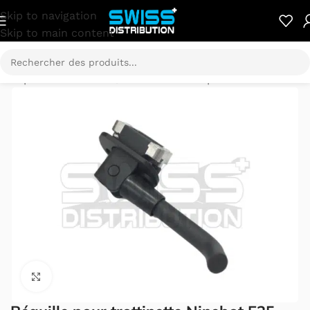
Skip to navigation
Skip to main content
ebot pièces détachées
/
Ninebot E série pièces détachées
Cliquez pour agrandir.