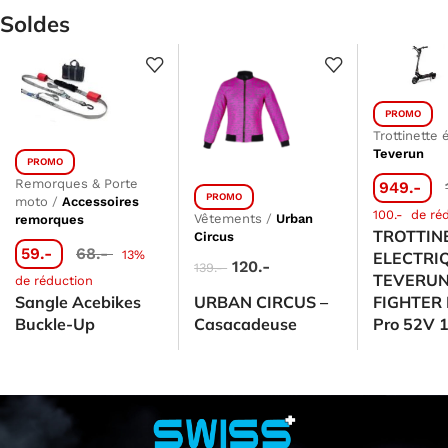
Soldes
PROMO
Trottinette 
Teverun
PROMO
Remorques & Porte
949.-
PROMO
moto
/
Accessoires
100.-
de ré
Vêtements
/
Urban
remorques
TROTTIN
Circus
59.-
68.-
13%
ELECTRI
120.-
139.-
TEVERU
de réduction
Sangle Acebikes
URBAN CIRCUS –
FIGHTER 
Buckle-Up
Casacadeuse
Pro 52V 