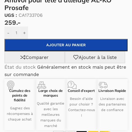
Antivol pour tête d’attelage AL-KO
Prosafe
UGS :
CA1733706
259.-
Alternative:
-
+
AJOUTER AU PANIER
Comparer
Ajouter à la liste
État du stock
Généralement en stock mais peut être
sur commande
Cumulez des
Large choix de
Conseil d’expert
Livraison Rapide
points de
marques
Besoin d’aide
Livraison avec
fidélité
Qualité garantie
pour choisir ?
des partenaires
Gagnez des
avec les
Contactez-nous
de confiance
récompenses à
meilleures
!
chaque achat
marques du
marché