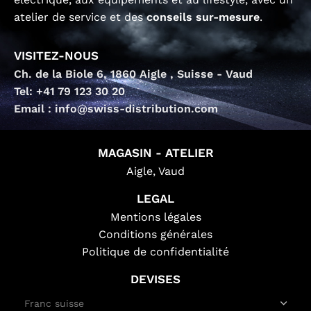
atelier de service et des
conseils sur-mesure
.
VISITEZ-NOUS
Ch. de la Biole 6, 1860 Aigle , Suisse - Vaud
Tel: +41 79 123 30 20
Email : info@swiss-distribution.com
MAGASIN - ATELIER
Aigle, Vaud
LEGAL
Mentions légales
Conditions générales
Politique de confidentialité
DEVISES