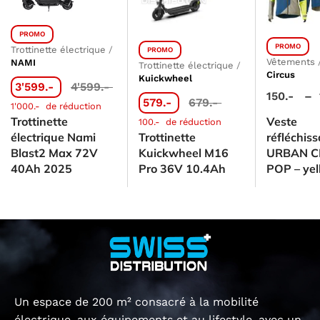
PROMO
PROMO
Trottinette électrique
/
PROMO
Vêtements
NAMI
Trottinette électrique
/
Circus
Kuickwheel
3'599.-
4'599.-
150.-
–
579.-
679.-
1'000.-
de réduction
Trottinette
Veste
100.-
de réduction
électrique Nami
Trottinette
réfléchis
Blast2 Max 72V
Kuickwheel M16
URBAN C
40Ah 2025
Pro 36V 10.4Ah
POP – yel
Un espace de 200 m² consacré à la mobilité
électrique, aux équipements et au lifestyle, avec un