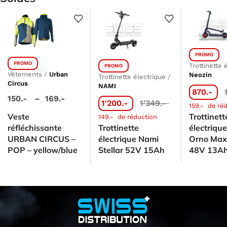
PROMO
PROMO
Trottinette 
PROMO
Vêtements
/
Urban
Neozin
Trottinette électrique
/
Circus
NAMI
870.-
150.-
–
169.-
1'200.-
1'349.-
159.-
de réd
Veste
Trottinett
149.-
de réduction
réfléchissante
Trottinette
électriqu
URBAN CIRCUS –
électrique Nami
Orno Max
POP – yellow/blue
Stellar 52V 15Ah
48V 13Ah 