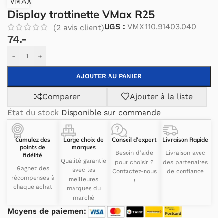
VMAX
Display trottinette VMax R25
UGS :
VMX.110.91403.040
(
2
avis client)
74.-
Alternative:
-
+
AJOUTER AU PANIER
Comparer
Ajouter à la liste
État du stock
Disponible sur commande
Cumulez des
Large choix de
Conseil d’expert
Livraison Rapide
points de
marques
Besoin d’aide
Livraison avec
fidélité
Qualité garantie
pour choisir ?
des partenaires
Gagnez des
avec les
Contactez-nous
de confiance
récompenses à
meilleures
!
chaque achat
marques du
marché
Moyens de paiemen: