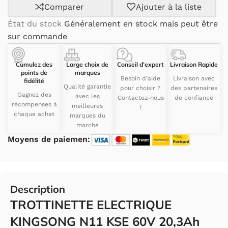
Comparer
Ajouter à la liste
État du stock
Généralement en stock mais peut être
sur commande
Cumulez des
Large choix de
Conseil d’expert
Livraison Rapide
points de
marques
Besoin d’aide
Livraison avec
fidélité
Qualité garantie
pour choisir ?
des partenaires
Gagnez des
avec les
Contactez-nous
de confiance
récompenses à
meilleures
!
chaque achat
marques du
marché
Moyens de paiemen:
Description
TROTTINETTE ELECTRIQUE
KINGSONG N11 KSE 60V 20,3Ah