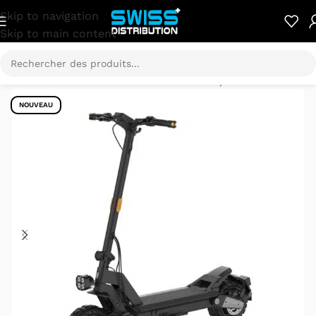
Skip to navigation
Skip to main content
Accueil
/
E-Mobilité
/
Trottinette électrique
NOUVEAU