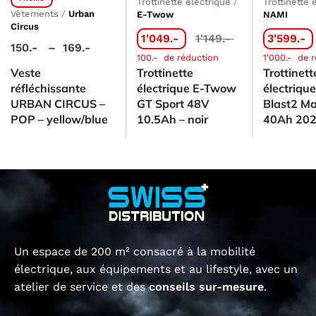
Trottinette électrique
/
Trottinette 
Vêtements
/
Urban
E-Twow
NAMI
Circus
1'049.-
1'149.-
3'599.-
150.-
–
169.-
100.-
de réduction
1'000.-
de r
Veste
Trottinette
Trottinett
réfléchissante
électrique E-Twow
électriqu
URBAN CIRCUS –
GT Sport 48V
Blast2 M
POP – yellow/blue
10.5Ah – noir
40Ah 20
Un espace de 200 m² consacré à la mobilité
électrique, aux équipements et au lifestyle, avec un
atelier de service et des
conseils sur-mesure
.