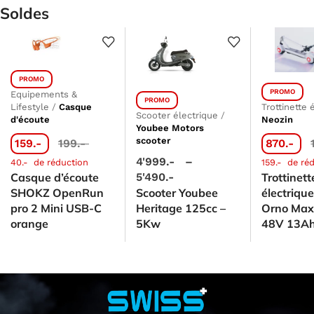
Soldes
PROMO
PROMO
Equipements &
PROMO
Lifestyle
/
Casque
Trottinette 
Scooter électrique
/
d'écoute
Neozin
Youbee Motors
scooter
159.-
199.-
870.-
4'999.-
–
40.-
de réduction
159.-
de réd
Casque d’écoute
5'490.-
Trottinett
SHOKZ OpenRun
Scooter Youbee
électriqu
pro 2 Mini USB-C
Heritage 125cc –
Orno Max
orange
5Kw
48V 13Ah