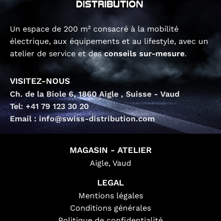
Un espace de 200 m² consacré à la mobilité
électrique, aux équipements et au lifestyle, avec un
atelier de service et des
conseils sur-mesure
.
VISITEZ-NOUS
Ch. de la Biole 6, 1860 Aigle , Suisse - Vaud
Tel: +41 79 123 30 20
Email : info@swiss-distribution.com
MAGASIN - ATELIER
Aigle, Vaud
LEGAL
Mentions légales
Conditions générales
Politique de confidentialité