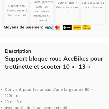
Qualité garantie
pour choisir ?
des partenaires
Gagnez des
avec les
Contactez-nous
de confiance
récompenses à
meilleures
!
chaque achat
marques du
marché
Moyens de paiemen:
Description
Support bloque roue AceBikes pour
trottinette et scooter 10 »- 13 »
Convient pour les pneus d’une largeur de 80 –
120mm
10 »- 13 »
avec butée de roue avant réglable