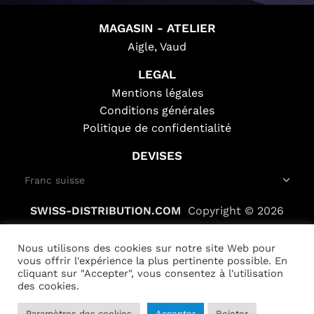
MAGASIN - ATELIER
Aigle, Vaud
LEGAL
Mentions légales
Conditions générales
Politique de confidentialité
DEVISES
SWISS-DISTRIBUTION.COM
Copyright © 2026
Nous utilisons des cookies sur notre site Web pour
vous offrir l'expérience la plus pertinente possible. En
cliquant sur "Accepter", vous consentez à l'utilisation
des cookies.
Shad
Paramètres des cookies
Accepter
Rejeter