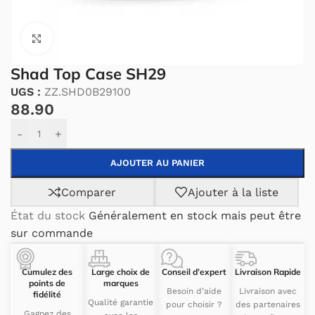
Cliquez pour agrandir.
Shad Top Case SH29
UGS :
ZZ.SHD0B29100
88.90
Alternative:
-
+
AJOUTER AU PANIER
Comparer
Ajouter à la liste
État du stock
Généralement en stock mais peut être
sur commande
Cumulez des
Large choix de
Conseil d’expert
Livraison Rapide
points de
marques
Besoin d’aide
Livraison avec
fidélité
Qualité garantie
pour choisir ?
des partenaires
Gagnez des