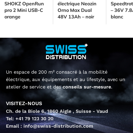
SHOKZ OpenRun
électrique Neozin
Speedtro
pro 2 Mini USB-C
Orno Max Dual
– 36V 7.8
orange
48V 13Ah – noir
blanc
Un espace de 200 m² consacré à la mobilité
électrique, aux équipements et au lifestyle, avec un
atelier de service et des
conseils sur-mesure
.
VISITEZ-NOUS
Ch. de la Biole 6, 1860 Aigle , Suisse - Vaud
Tel: +41 79 123 30 20
Email : info@swiss-distribution.com