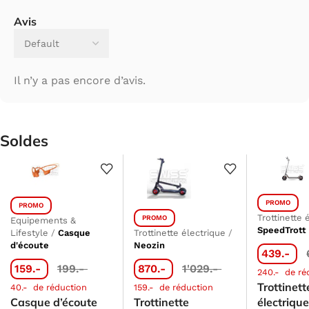
Avis
Il n’y a pas encore d’avis.
Soldes
PROMO
PROMO
Trottinette 
PROMO
Equipements &
SpeedTrott
Lifestyle
/
Casque
Trottinette électrique
/
d'écoute
Neozin
439.-
159.-
199.-
870.-
1'029.-
240.-
de ré
Trottinett
40.-
de réduction
159.-
de réduction
Casque d’écoute
Trottinette
électriqu