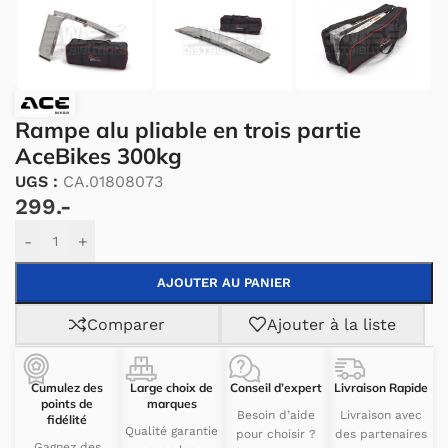
Rampe alu pliable en trois partie
AceBikes 300kg
UGS :
CA.01808073
299.-
Alternative:
-
+
AJOUTER AU PANIER
Comparer
Ajouter à la liste
Cumulez des
Large choix de
Conseil d’expert
Livraison Rapide
points de
marques
Besoin d’aide
Livraison avec
fidélité
Qualité garantie
pour choisir ?
des partenaires
Gagnez des