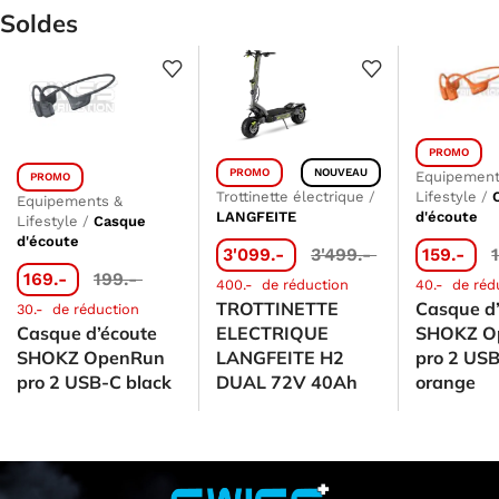
Soldes
PROMO
PROMO
NOUVEAU
Equipement
PROMO
Trottinette électrique
/
Lifestyle
/
Equipements &
LANGFEITE
d'écoute
Lifestyle
/
Casque
d'écoute
3'099.-
3'499.-
159.-
169.-
199.-
400.-
de réduction
40.-
de réd
TROTTINETTE
Casque d
30.-
de réduction
Casque d’écoute
ELECTRIQUE
SHOKZ O
SHOKZ OpenRun
LANGFEITE H2
pro 2 US
pro 2 USB-C black
DUAL 72V 40Ah
orange