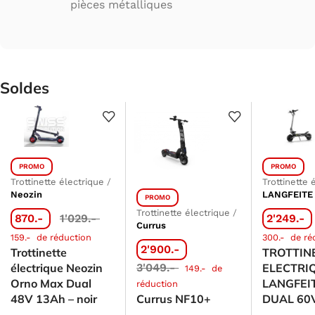
pièces métalliques
Soldes
PROMO
PROMO
Trottinette électrique
/
Trottinette 
Neozin
LANGFEITE
PROMO
Trottinette électrique
/
870.-
1'029.-
2'249.-
Currus
159.-
de réduction
300.-
de ré
2'900.-
Trottinette
TROTTIN
électrique Neozin
3'049.-
ELECTRI
149.-
de
Orno Max Dual
LANGFEI
réduction
48V 13Ah – noir
Currus NF10+
DUAL 60