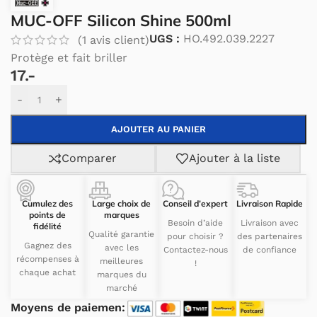
MUC-OFF Silicon Shine 500ml
UGS :
HO.492.039.2227
(
1
avis client)
Protège et fait briller
17.-
Alternative:
-
+
AJOUTER AU PANIER
Comparer
Ajouter à la liste
Cumulez des
Large choix de
Conseil d’expert
Livraison Rapide
points de
marques
Besoin d’aide
Livraison avec
fidélité
Qualité garantie
pour choisir ?
des partenaires
Gagnez des
avec les
Contactez-nous
de confiance
récompenses à
meilleures
!
chaque achat
marques du
marché
Moyens de paiemen: