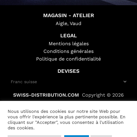
MAGASIN - ATELIER
Aigle, Vaud
LEGAL
Mentions légales
Conditions générales
Politique de confidentialité
DEVISES
SWISS-DISTRIBUTION.COM
Copyright © 2026
Nous utilisons des cookies sur notre site Web pour
vous offrir l'expérience la plus pertinente possible. En
cliquant sur "Accepter", vous consentez à l'utilisation
des cookies.
Cyclomoteur
électrique