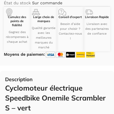
État du stock
Sur commande
Cumulez des
Large choix de
Conseil d’expert
Livraison Rapide
points de
marques
Besoin d’aide
Livraison avec
fidélité
Qualité garantie
pour choisir ?
des partenaires
Gagnez des
avec les
Contactez-nous
de confiance
récompenses à
meilleures
!
chaque achat
marques du
marché
Moyens de paiemen:
Description
Cyclomoteur électrique
Speedbike Onemile Scrambler
S – vert