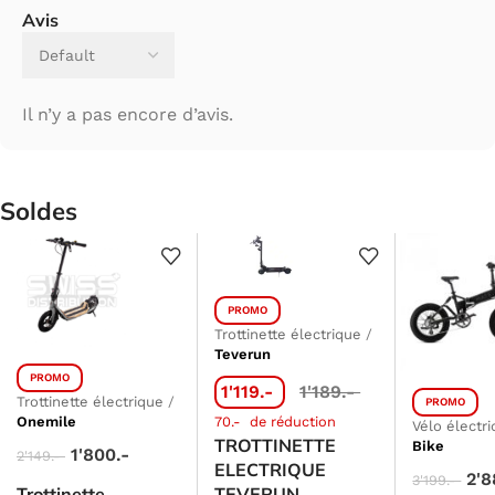
Avis
Il n’y a pas encore d’avis.
Soldes
PROMO
Trottinette électrique
/
Teverun
PROMO
1'119.-
1'189.-
Trottinette électrique
/
PROMO
Onemile
70.-
de réduction
Vélo électr
TROTTINETTE
Bike
1'800.-
2'149.-
ELECTRIQUE
2'
3'199.-
Trottinette
TEVERUN