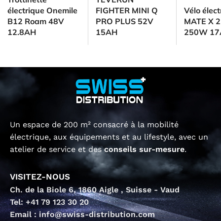
électrique Onemile
FIGHTER MINI Q
Vélo élec
B12 Roam 48V
PRO PLUS 52V
MATE X 2
12.8AH
15AH
250W 17
Un espace de 200 m² consacré à la mobilité
électrique, aux équipements et au lifestyle, avec un
atelier de service et des
conseils sur-mesure
.
VISITEZ-NOUS
Ch. de la Biole 6, 1860 Aigle , Suisse - Vaud
Tel: +41 79 123 30 20
Email : info@swiss-distribution.com