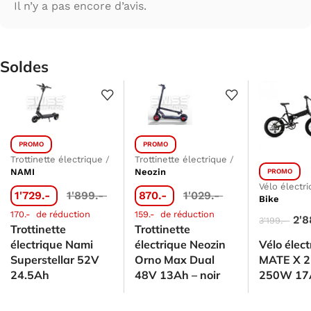
Il n’y a pas encore d’avis.
Soldes
PROMO
PROMO
Trottinette électrique
/
Trottinette électrique
/
NAMI
Neozin
PROMO
Vélo électr
1'729.-
1'899.-
870.-
1'029.-
Bike
170.-
de réduction
159.-
de réduction
2'
3'199.-
Trottinette
Trottinette
électrique Nami
électrique Neozin
Vélo élec
Superstellar 52V
Orno Max Dual
MATE X 2
24.5Ah
48V 13Ah – noir
250W 17