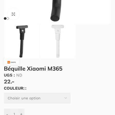
Cliquez pour agrandir.
Béquille Xiaomi M365
UGS :
ND
22.-
COULEUR:
Alternative:
-
+