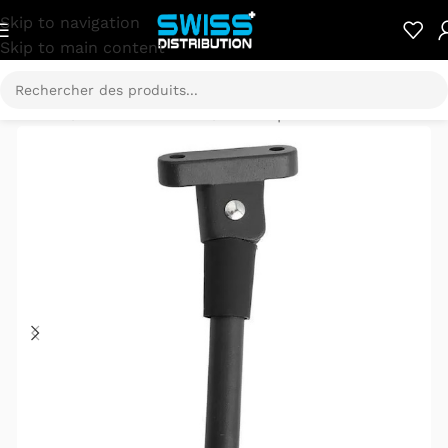
Skip to navigation
Skip to main content
Accueil
/
Pièces détachées
/
Xiaomi pièces détachées