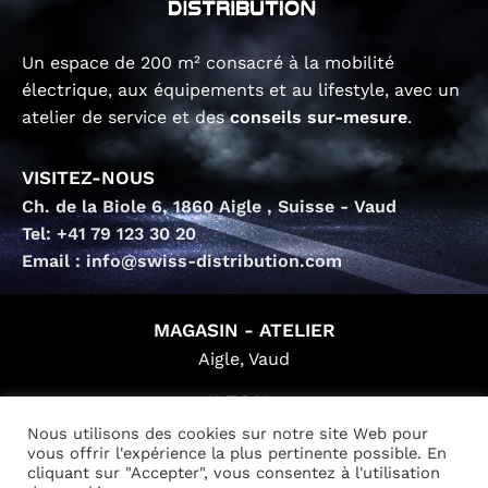
Un espace de 200 m² consacré à la mobilité
électrique, aux équipements et au lifestyle, avec un
atelier de service et des
conseils sur-mesure
.
VISITEZ-NOUS
Ch. de la Biole 6, 1860 Aigle , Suisse - Vaud
Tel: +41 79 123 30 20
Email : info@swiss-distribution.com
MAGASIN - ATELIER
Aigle, Vaud
LEGAL
Mentions légales
Nous utilisons des cookies sur notre site Web pour
vous offrir l'expérience la plus pertinente possible. En
Conditions générales
cliquant sur "Accepter", vous consentez à l'utilisation
Politique de confidentialité