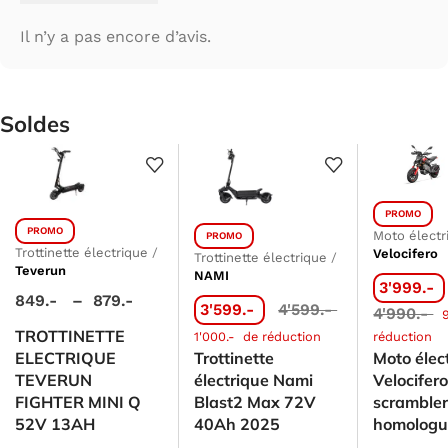
Il n’y a pas encore d’avis.
Soldes
PROMO
PROMO
Moto électr
PROMO
Trottinette électrique
/
Velocifero
Trottinette électrique
/
Teverun
NAMI
3'999.-
849.-
–
879.-
3'599.-
4'599.-
4'990.-
TROTTINETTE
1'000.-
de réduction
réduction
ELECTRIQUE
Trottinette
Moto élec
TEVERUN
électrique Nami
Velocifer
FIGHTER MINI Q
Blast2 Max 72V
scrambler
52V 13AH
40Ah 2025
homologu