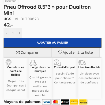
Pneu Offroad 8.5*3 » pour Dualtron
Mini
UGS :
VL.DLT00623
42.-
Alternative:
-
+
AJOUTER AU PANIER
Comparer
Ajouter à la liste
Cumulez des
Large choix de
Conseil d’expert
Livraison Rapide
points de
marques
Besoin d’aide
Livraison avec
fidélité
Qualité garantie
pour choisir ?
des partenaires
Gagnez des
avec les
Contactez-nous
de confiance
récompenses à
meilleures
!
chaque achat
marques du
marché
Moyens de paiemen: