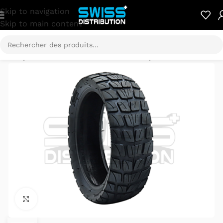
Skip to navigation
Skip to main content
ltron pièces détachées
/
Dualtron Mini pièces détachées
Cliquez pour agrandir.