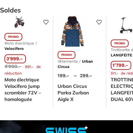
Soldes
PROMO
Moto électrique
/
PROMO
Velocifero
Trottinette 
LANGFEITE
PROMO
3'999.-
Vêtements
/
Urban
1'799.-
4'990.-
991.-
de
Circus
réduction
511.-
de réd
199.-
–
299.-
Moto électrique
TROTTIN
Velocifero Jump
Urban Circus
ELECTRI
scrambler 72V –
Parka Zurban
LANGFEI
homologuée
Aigle X
DUAL 60