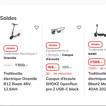
Soldes
PROMO
PROMO
PROMO
Trottinette 
Equipements &
Trottinette électrique
/
NAMI
Lifestyle
/
Casque
Onemile
d'écoute
3'599.-
1'800.-
2'149.-
169.-
199.-
1'000.-
de r
Trottinette
Trottinett
30.-
de réduction
électrique Onemile
Casque d’écoute
électriqu
B12 Roam 48V
SHOKZ OpenRun
Blast2 M
12.8AH
pro 2 USB-C black
40Ah 20