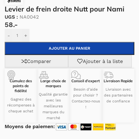
Levier de frein droite Nutt pour Nami
UGS :
NA0042
58.-
Alternative:
-
+
AJOUTER AU PANIER
Comparer
Ajouter à la liste
Cumulez des
Large choix de
Conseil d’expert
Livraison Rapide
points de
marques
Besoin d’aide
Livraison avec
fidélité
Qualité garantie
pour choisir ?
des partenaires
Gagnez des
avec les
Contactez-nous
de confiance
récompenses à
meilleures
!
chaque achat
marques du
marché
Moyens de paiemen: