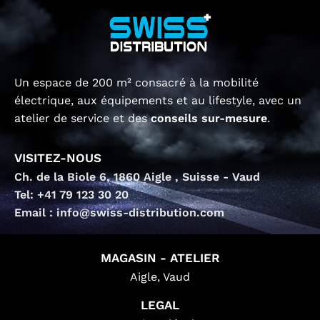
Un espace de 200 m² consacré à la mobilité
électrique, aux équipements et au lifestyle, avec un
atelier de service et des
conseils sur-mesure
.
VISITEZ-NOUS
Ch. de la Biole 6, 1860 Aigle , Suisse - Vaud
Tel: +41 79 123 30 20
Email : info@swiss-distribution.com
MAGASIN - ATELIER
Aigle, Vaud
LEGAL