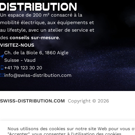
Un espace de 200 m² consacré à la
mobilité électrique, aux équipements et
au lifestyle, avec un atelier de service et
des
conseils sur-mesure
.
VISITEZ-NOUS
Ch. de la Biole 6, 1860 Aigle
Suisse - Vaud
+41 79 123 30 20
info@swiss-distribution.com
SWISS-DISTRIBUTION.COM
Copyright © 2026
Nous utilisons des cookies sur notre site Web pour vous off
"Accepter", vous consentez à l'utilisation des cookies.