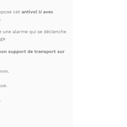
opose cet
antivol U avec
.
re une alarme qui se déclenche
age
 son support de transport sur
4mm.
que.
.