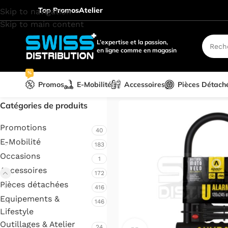
Top Promos
Atelier
Skip to navigation
Skip to main content
L’expertise et la passion,
en ligne comme en magasin
%
Promos
E-Mobilité
Accessoires
Pièces Détach
Accueil
/
Accessoires
/
Antivol
Catégories de produits
Promotions
40
E-Mobilité
183
Occasions
1
Accessoires
172
Pièces détachées
416
Equipements &
146
Lifestyle
Outillages & Atelier
24