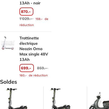
13Ah - noir
870.-
1'029.-
159.-
de
réduction
Trottinette
électrique
Neozin Orno
Max single 48V
13Ah
699.-
859.-
160.-
de réduction
Soldes