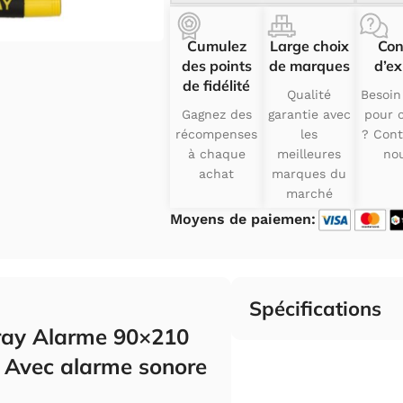
Cumulez
Large choix
Con
des points
de marques
d’ex
de fidélité
Qualité
Besoin
Gagnez des
garantie avec
pour c
récompenses
les
? Cont
à chaque
meilleures
nou
achat
marques du
marché
Moyens de paiemen:
Spécifications
vray Alarme 90×210
Avec alarme sonore