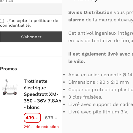
E-mail
Swiss Distribution
vous pr
alarme
de la marque Auvray
J'accepte la politique de
confidentialité.
Cet antivol ingénieux intèg
en cas de tentative de forç
Il est également livré avec
le vélo.
Promos
Anse en acier cémenté Ø 1
Trottinette
Dimensions : 90 x 210 mm
électrique
Coque de protection plasti
Speedtrott XM-
3 clés fraisées.
350 - 36V 7.8Ah
Livré avec support de cadre
- blanc
Livré avec pile lithium 3 V.
439.-
679.-
240.-
de réduction