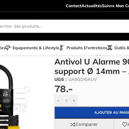
Contact
Actualités
Suivre Mon Co
ées
Equipements & Lifestyle
Produits D’entretiens
Outils 
 & alarme
/
Antivol U Alarme 90×210 avec support Ø 14mm
Antivol U Alarme 
support Ø 14mm –
UGS :
UA90210AUV
78.-
Alternative:
-
+
AJOUTER AU PANI
Comparer