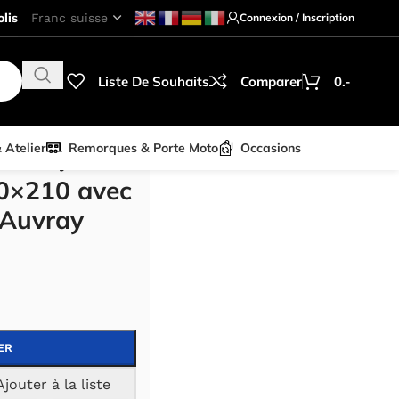
lis
Connexion / Inscription
Liste De Souhaits
Comparer
0.-
& Atelier
Remorques & Porte Moto
Occasions
 – Auvray
90×210 avec
 Auvray
ER
Ajouter à la liste