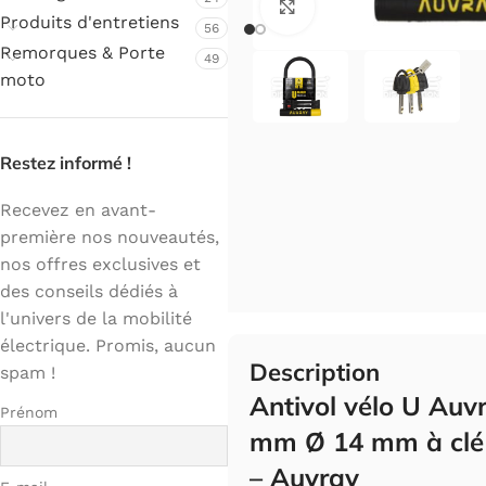
Cliquez pour agrandir.
Produits d'entretiens
56
Remorques & Porte
49
moto
Restez informé !
Recevez en avant-
première nos nouveautés,
nos offres exclusives et
des conseils dédiés à
l'univers de la mobilité
électrique. Promis, aucun
Description
spam !
Antivol vélo U Au
Prénom
mm Ø 14 mm à clé 
– Auvray