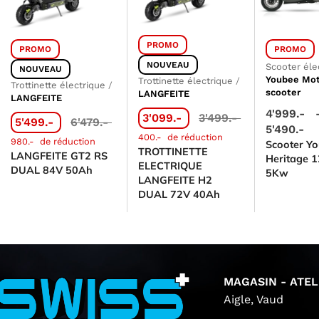
PROMO
PROMO
PROMO
NOUVEAU
Scooter éle
NOUVEAU
Youbee Mot
Trottinette électrique
/
Trottinette électrique
/
scooter
LANGFEITE
LANGFEITE
4'999.-
3'099.-
3'499.-
5'499.-
6'479.-
5'490.-
400.-
de réduction
980.-
de réduction
Scooter Y
TROTTINETTE
LANGFEITE GT2 RS
Heritage 1
ELECTRIQUE
DUAL 84V 50Ah
5Kw
LANGFEITE H2
DUAL 72V 40Ah
MAGASIN - ATEL
Aigle, Vaud