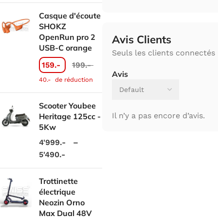
Casque d'écoute
SHOKZ
OpenRun pro 2
Avis Clients
USB-C orange
Seuls les clients connectés 
159.-
199.-
Avis
40.-
de réduction
Scooter Youbee
Il n’y a pas encore d’avis.
Heritage 125cc -
5Kw
4'999.-
–
5'490.-
Trottinette
électrique
Neozin Orno
Max Dual 48V