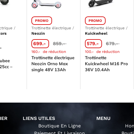
PROMO
PROMO
ctrique
/
Trottinette électrique
/
Trottinette électrique
/
ors
Neozin
Kuickwheel
699.-
859.-
579.-
679.-
–
160.-
de réduction
100.-
de réduction
Trottinette électrique
Trottinette
oubee
Neozin Orno Max
Kuickwheel M16 Pro
25cc –
single 48V 13Ah
36V 10.4Ah
IER
LIENS UTILES
MENU
Boutique En Ligne
Ho
Paiement Et Livraison
Bout