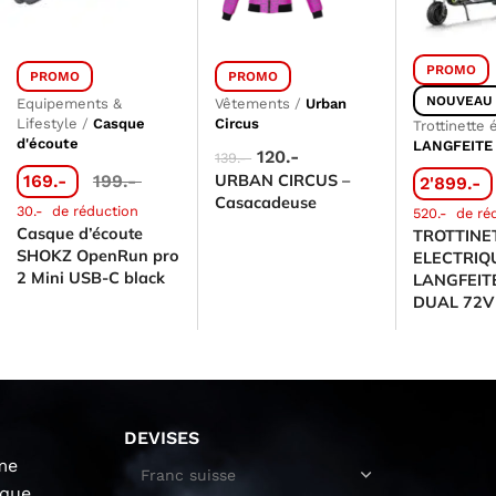
PROMO
PROMO
PROMO
NOUVEAU
Equipements &
Vêtements
/
Urban
Lifestyle
/
Casque
Circus
Trottinette 
d'écoute
LANGFEITE
120.-
139.-
169.-
199.-
URBAN CIRCUS –
2'899.-
Casacadeuse
30.-
de réduction
520.-
de ré
Casque d’écoute
TROTTINE
SHOKZ OpenRun pro
ELECTRIQ
2 Mini USB-C black
LANGFEIT
DUAL 72V
DEVISES
me
ique